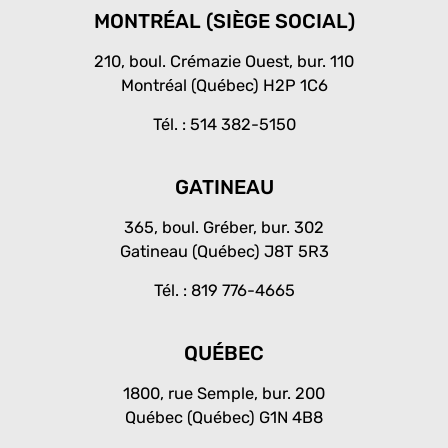
e
k
t
b
e
a
MONTRÉAL (SIÈGE SOCIAL)
o
d
g
o
i
r
210, boul. Crémazie Ouest, bur. 110
k
n
a
Montréal (Québec) H2P 1C6
-
-
m
f
i
Tél. :
514 382-5150
n
GATINEAU
365, boul. Gréber, bur. 302
Gatineau (Québec) J8T 5R3
Tél. :
819 776-4665
QUÉBEC
1800, rue Semple, bur. 200
Québec (Québec) G1N 4B8