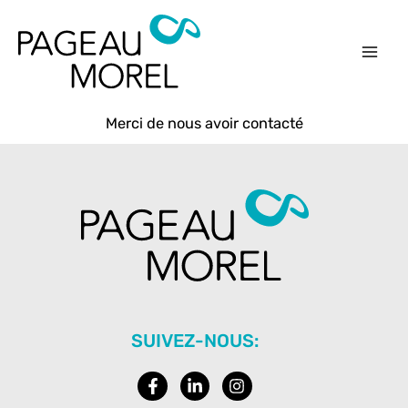
Aller
au
contenu
Merci de nous avoir contacté
SUIVEZ-NOUS:
F
L
I
a
i
n