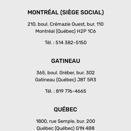
c
n
s
e
k
t
b
e
a
MONTRÉAL (SIÈGE SOCIAL)
o
d
g
o
i
r
210, boul. Crémazie Ouest, bur. 110
k
n
a
Montréal (Québec) H2P 1C6
-
-
m
f
i
Tél. :
514 382-5150
n
GATINEAU
365, boul. Gréber, bur. 302
Gatineau (Québec) J8T 5R3
Tél. :
819 776-4665
QUÉBEC
1800, rue Semple, bur. 200
Québec (Québec) G1N 4B8